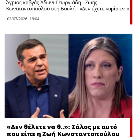
Άγpιος καβγάς Άδωνι Γεωργιάδη - Ζωής
Κωνσταντοπούλου στη Βουλή - «Δεν έχετε καμία εν...»
02/07/2026
19:04
«Δεν θέλετε να θ..»: Σάλος με αuτό
που είπε η Ζωή Κωνσταντοπούλου