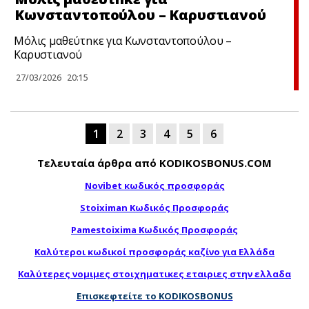
Κωνσταντοπούλου – Καρυστιανού
Μόλις μαθεύτnκε για Κωνσταντοπούλου –
Καρυστιανού
27/03/2026
20:15
1
2
3
4
5
6
Τελευταία άρθρα από KODIKOSBONUS.COM
Novibet κωδικός προσφοράς
Stoiximan Κωδικός Προσφοράς
Pamestoixima Κωδικός Προσφοράς
Καλύτεροι κωδικοί προσφοράς καζίνο για Ελλάδα
Καλύτερες νομιμες στοιχηματικες εταιριες στην ελλαδα
Επισκεφτείτε το KODIKOSBONUS