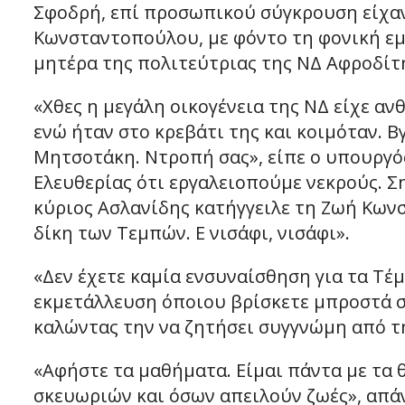
Σφοδρή, επί προσωπικού σύγκρουση είχαν
Κωνσταντοπούλου, με φόντο τη φονική εμ
μητέρα της πολιτεύτριας της ΝΔ Αφροδίτ
«Χθες η μεγάλη οικογένεια της ΝΔ είχε α
ενώ ήταν στο κρεβάτι της και κοιμόταν. Β
Μητσοτάκη. Ντροπή σας», είπε ο υπουργός
Ελευθερίας ότι εργαλειοπούμε νεκρούς. Σ
κύριος Ασλανίδης κατήγγειλε τη Ζωή Κωνσ
δίκη των Τεμπών. Ε νισάφι, νισάφι».
«Δεν έχετε καμία ενσυναίσθηση για τα Τέμ
εκμετάλλευση όποιου βρίσκετε μπροστά σα
καλώντας την να ζητήσει συγγνώμη από τη 
«Αφήστε τα μαθήματα. Είμαι πάντα με τα 
σκευωριών και όσων απειλούν ζωές», απά