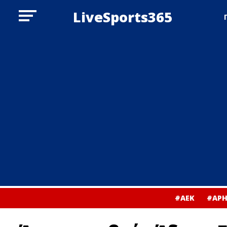
LiveSports365
#ΑΕΚ
#ΑΡΗ