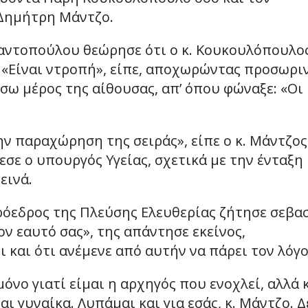
Δημήτρη Μάντζο.
ταντοπούλου θεώρησε ότι ο κ. Κουκουλόπουλο
, «Είναι ντροπή», είπε, αποχωρώντας προσωρι
σω μέρος της αίθουσας, απ’ όπου φώναξε: «Οι
ην παραχώρηση της σειράς», είπε ο κ. Μάντζος
σε ο υπουργός Υγείας, σχετικά με την ένταξη
εινά.
ρόεδρος της Πλεύσης Ελευθερίας ζήτησε σεβα
ν εαυτό σας», της απάντησε εκείνος,
 και ότι ανέμενε από αυτήν να πάρει τον λόγο
όνο γιατί είμαι η αρχηγός που ενοχλεί, αλλά 
αι γυναίκα. Λυπάμαι και για εσάς, κ. Μάντζο. Δ