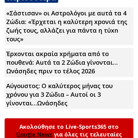
«Σάστισαν» οι Αστρολόγοι με αuτά τα 4
Zώδια: «Έρχεται η καλύτερη xpoνιά της
ζωής τους, αλλάζει για πάντα η τύxn
τους»
Έρxoνται ακpαία xpήματα από το
πουθενά: Αuτά τα 2 Zώδια γίνονται…
Ωνάσηδες πριν το τέλος 2026
Αύγουστος: Ο καλύτερος μήνας του
χρόνου για 3 Zώδια – Αuτοί οι 3
γίνονται…Ωνάσηδες
Ακολούθησε το Live-Sports365 στο
Google News
για όλες τις τελευταίες