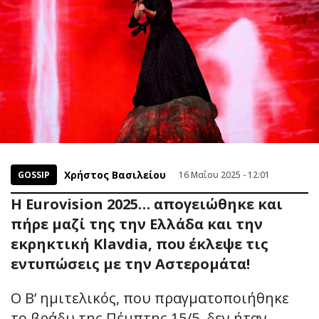
Χρήστος Βασιλείου
GOSSIP
16 Μαΐου 2025 - 12:01
Η Eurovision 2025… απογειώθηκε και
πήρε μαζί της την Ελλάδα και την
εκρηκτική Klavdia, που έκλεψε τις
εντυπώσεις με την Αστερομάτα!
Ο Β’ ημιτελικός, που πραγματοποιήθηκε
το βράδυ της Πέμπτης 15/5, δεν ήταν