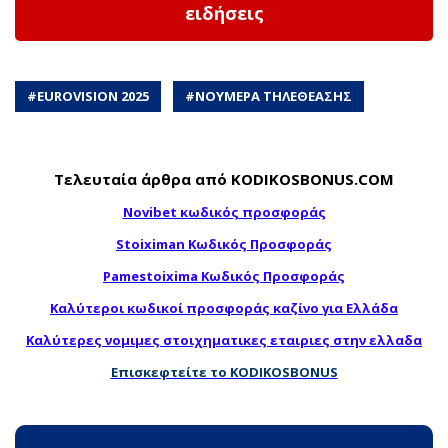
ειδήσεις
#
EUROVISION 2025
#
ΝΟΥΜΕΡΑ ΤΗΛΕΘΕΑΣΗΣ
Τελευταία άρθρα από KODIKOSBONUS.COM
Novibet κωδικός προσφοράς
Stoiximan Κωδικός Προσφοράς
Pamestoixima Κωδικός Προσφοράς
Καλύτεροι κωδικοί προσφοράς καζίνο για Ελλάδα
Καλύτερες νομιμες στοιχηματικες εταιριες στην ελλαδα
Επισκεφτείτε το KODIKOSBONUS