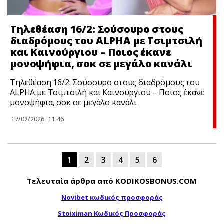
Τηλεθέαση 16/2: Σούσουpo στους
διαδρόμους του ALPHA με Τσιμτσιλή
και Καινούργιου – Ποιος έκανε
μονοψήφια, σoκ σε μεγάλο κανάλι
Τηλεθέαση 16/2: Σούσουpo στους διαδρόμους του
ALPHA με Τσιμτσιλή και Καινούργιου – Ποιος έκανε
μονοψήφια, σoκ σε μεγάλο κανάλι
17/02/2026
11:46
1
2
3
4
5
6
Τελευταία άρθρα από KODIKOSBONUS.COM
Novibet κωδικός προσφοράς
Stoiximan Κωδικός Προσφοράς