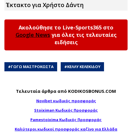
Έκτακτο για Χρήστο Δάντη
Ακολούθησε το Live-Sports365 στο
Google News
για όλες τις τελευταίες
ειδήσεις
#
ΓΩΓΩ ΜΑΣΤΡΟΚΩΣΤΑ
#
ΚΕΛΛΥ ΚΕΛΕΚΙΔΟΥ
Τελευταία άρθρα από KODIKOSBONUS.COM
Novibet κωδικός προσφοράς
Stoiximan Κωδικός Προσφοράς
Pamestoixima Κωδικός Προσφοράς
Καλύτεροι κωδικοί προσφοράς καζίνο για Ελλάδα