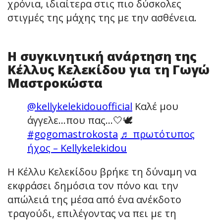
χρόνια, ιδιαίτερα στις πιο δύσκολες
στιγμές της μάχης της με την ασθένεια.
Η συγκινητική ανάρτηση της
Κέλλυς Κελεκίδου για τη Γωγώ
Μαστροκώστα
@kellykelekidouofficial
Καλέ μου
άγγελε…που πας…🤍🕊️
#gogomastrokosta
♬ πρωτότυπος
ήχος – Kellykelekidou
Η Κέλλυ Κελεκίδου βρήκε τη δύναμη να
εκφράσει δημόσια τον πόνο και την
απώλειά της μέσα από ένα ανέκδοτο
τραγούδι, επιλέγοντας να πει με τη