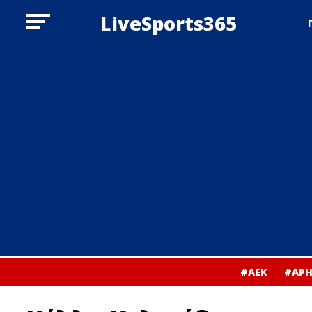
LiveSports365
#ΑΕΚ
#ΑΡΗ