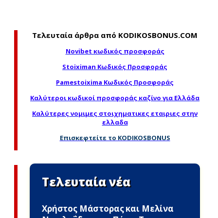
Τελευταία άρθρα από KODIKOSBONUS.COM
Novibet κωδικός προσφοράς
Stoiximan Κωδικός Προσφοράς
Pamestoixima Κωδικός Προσφοράς
Καλύτεροι κωδικοί προσφοράς καζίνο για Ελλάδα
Καλύτερες νομιμες στοιχηματικες εταιριες στην
ελλαδα
Επισκεφτείτε το KODIKOSBONUS
Τελευταία νέα
Χρήστος Μάστορας και Μελίνα