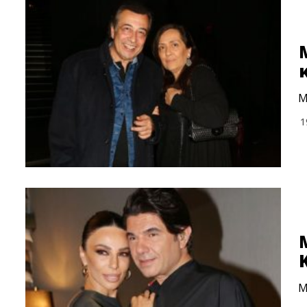
Μ
1
Μ