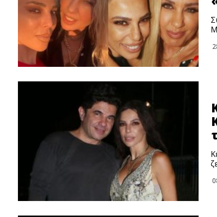
Σ
Μ
2
Κ
ζ
0