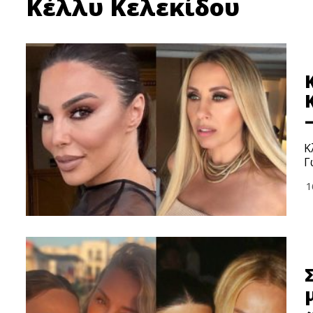
Κέλλυ Κελεκίδου
Κ
Γ
1