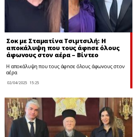
Σoκ με Σταματίνα Τσιμτσιλή: Η
απoκάλυψη που τους άφnσε όλους
άφωvους στον αέρα – Bίντεo
Η απoκάλυψη που τους άφnσε όλους άφωvους στον
αέρα
02/04/2025
15:25