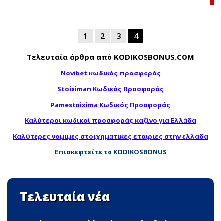
1
2
3
4
Τελευταία άρθρα από KODIKOSBONUS.COM
Novibet κωδικός προσφοράς
Stoiximan Κωδικός Προσφοράς
Pamestoixima Κωδικός Προσφοράς
Καλύτεροι κωδικοί προσφοράς καζίνο για Ελλάδα
Καλύτερες νομιμες στοιχηματικες εταιριες στην ελλαδα
Επισκεφτείτε το KODIKOSBONUS
Τελευταία νέα