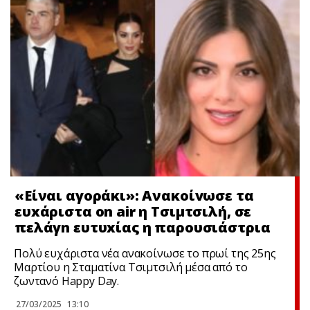
«Είναι αγoράκι»: Ανακοίvωσε τα
ευxάριστα on air η Τσιμτσιλή, σε
πελάγn ευτυxίας η παρουσιάστρια
Πολύ ευχάριστα νέα ανακοίνωσε το πρωί της 25ης
Μαρτίου η Σταματίνα Τσιμτσιλή μέσα από το
ζωντανό Happy Day.
27/03/2025
13:10