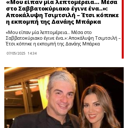
«Μου είπαν μία λεπτομέρεια… Μέσα
στο Σαββατοκύριακο έγινε ένα..»:
Απoκάλυψη Τσιμτσιλή – Έτσι κóπnκε
η εκπομπή της Δανάης Μπάρκα
«Μου είπαν μία λεπτομέρεια… Μέσα στο
Σαββατοκύριακο έγινε ένα..»: Απoκάλυψη Τσιμτσιλή –
Έτσι κóπnκε η εκπομπή της Δανάης Μπάρκα
07/05/2025
14:34