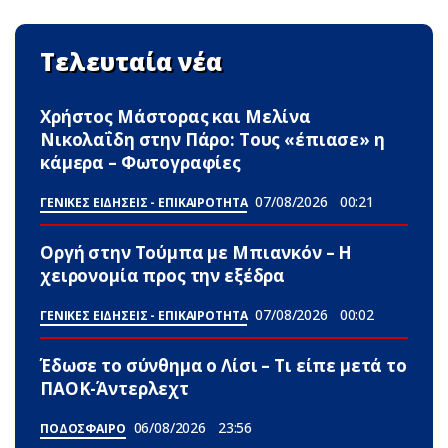
Τελευταία νέα
Χρήστος Μάστορας και Μελίνα
Νικολαΐδη στην Πάρο: Τους «έπιασε» η
κάμερα – Φωτογραφίες
07/08/2026
00:21
ΓΕΝΙΚΕΣ ΕΙΔΗΣΕΙΣ - ΕΠΙΚΑΙΡΟΤΗΤΑ
Οργή στην Τούμπα με Μπιανκόν – Η
χειρονομία προς την εξέδρα
07/08/2026
00:02
ΓΕΝΙΚΕΣ ΕΙΔΗΣΕΙΣ - ΕΠΙΚΑΙΡΟΤΗΤΑ
Έδωσε το σύνθημα ο Λίσι – Τι είπε μετά το
ΠΑΟΚ-Άντερλεχτ
06/08/2026
23:56
ΠΟΔΟΣΦΑΙΡΟ