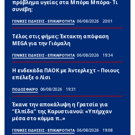
πρόβλημα υγείας στα Μπόρα Μπόρα- Τι
συνέβη;
06/08/2026
20:01
ΓΕΝΙΚΕΣ ΕΙΔΗΣΕΙΣ - ΕΠΙΚΑΙΡΟΤΗΤΑ
Τέλος στις φήμες: Έκτακτη απόφαση
MEGA για την Γιάμαλη
06/08/2026
19:34
ΓΕΝΙΚΕΣ ΕΙΔΗΣΕΙΣ - ΕΠΙΚΑΙΡΟΤΗΤΑ
Η ενδεκάδα ΠΑΟΚ με Άντερλεχτ – Ποιους
επέλεξε ο Λίσι
06/08/2026
19:31
ΠΟΔΟΣΦΑΙΡΟ
Έκανε την αποκάλυψη η Γρατσία για
“Ελπίδα” της Καρυστιανού: «Υπήρχαν
μέσα στο κόμμα π..»
06/08/2026
19:08
ΓΕΝΙΚΕΣ ΕΙΔΗΣΕΙΣ - ΕΠΙΚΑΙΡΟΤΗΤΑ