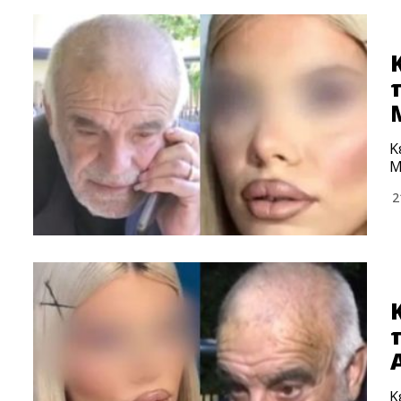
Κ
Μ
2
Κ