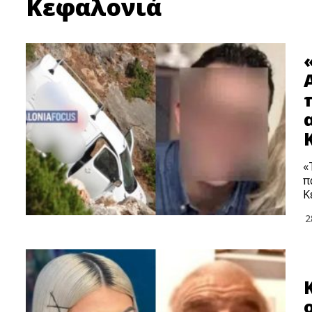
Κεφαλονιά
«
π
Κ
2