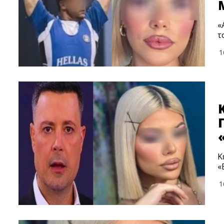
«
τ
1
Κ
«
1