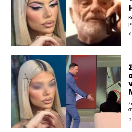
Κ
μ
0
Σ
σ
2