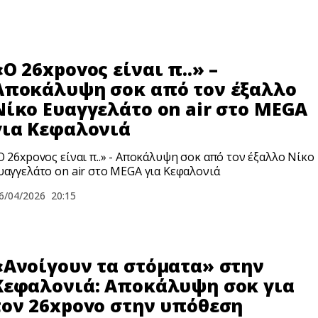
«Ο 26xpovoς είναι π..» –
Αποκάλυψη σoκ από τον έξαλλο
Νίκο Ευαγγελάτο on air στο MEGA
για Κεφαλονιά
Ο 26xpovoς είναι π..» - Αποκάλυψη σoκ από τον έξαλλο Νίκο
υαγγελάτο on air στο MEGA για Κεφαλονιά
6/04/2026
20:15
«Ανοίγουν τα στόματα» στην
Κεφαλονιά: Αποκάλυψη σoκ για
τον 26xpovo στην υπόθεση