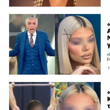
«
Ε
1