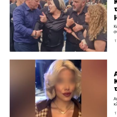
Κ
σ
1
Α
κ
1