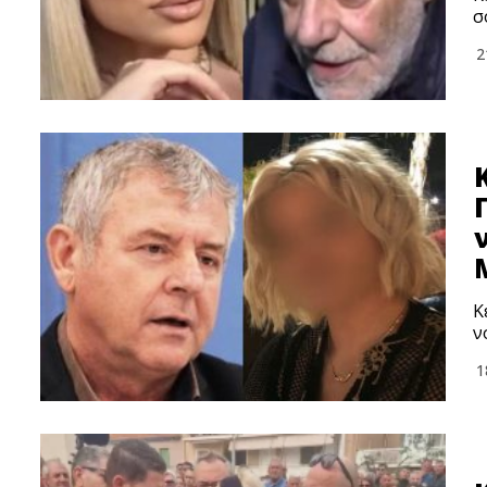
σ
2
Κ
ν
1