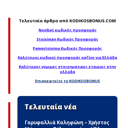
Τελευταία άρθρα από KODIKOSBONUS.COM
Novibet κωδικός προσφοράς
Stoiximan Κωδικός Προσφοράς
Pamestoixima Κωδικός Προσφοράς
Καλύτεροι κωδικοί προσφοράς καζίνο για Ελλάδα
Καλύτερες νομιμες στοιχηματικες εταιριες στην
ελλαδα
Επισκεφτείτε το KODIKOSBONUS
Τελευταία νέα
Γαρυφαλλιά Καληφώνη – Χρήστος