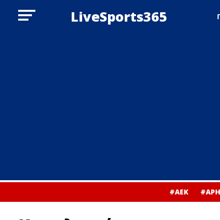
LiveSports365
#ΑΕΚ
#ΑΡΗ