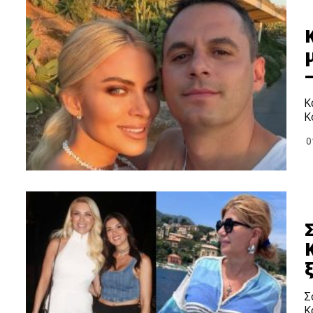
Κ
Κ
0
Σ
Κ