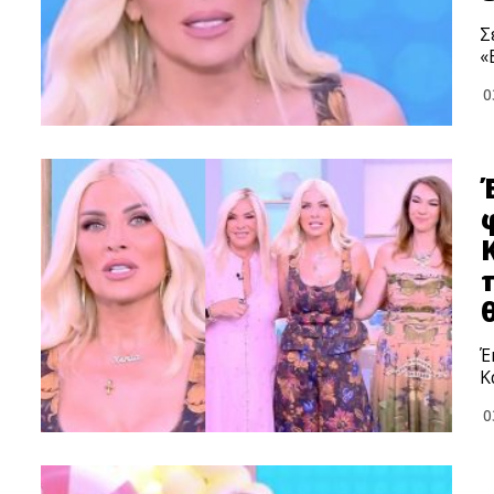
Σ
«
0
Έ
Κ
0