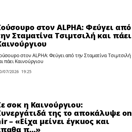
Σούσουpο στον ALPHA: Φεύγει από
την Σταματίνα Τσιμτσιλή και πάει
Καινούργιου
ούσουpο στον ALPHA: Φεύγει από την Σταματίνα Τσιμτσιλή
αι πάει Καινούργιου
0/07/2026
19:25
Σε σοκ η Καινούργιου:
Συνεργάτιδά της το αποκάλυψε on
air – «Είχα μείνει έγκuος και
έπαθα π…»