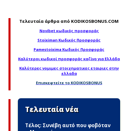
Τελευταία άρθρα από KODIKOSBONUS.COM
Novibet κωδικός προσφοράς
Stoiximan Κωδικός Προσφοράς
Pamestoixima Κωδικός Προσφοράς
Καλύτεροι κωδικοί προσφοράς καζίνο για Ελλάδα
Καλύτερες νομιμες στοιχηματικες εταιριες στην
ελλαδα
Επισκεφτείτε το KODIKOSBONUS
Τελευταία νέα
Τέλος: Συνέβη αuτό που φοβόταν