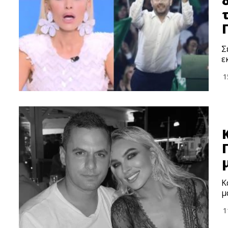
Σ
ε
1
Κ
μ
1