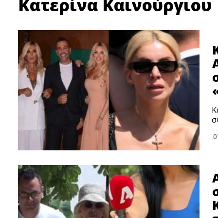
Κατερίνα Καινούργιου
Κ
σ
0