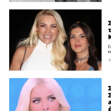
Σ
κ
1