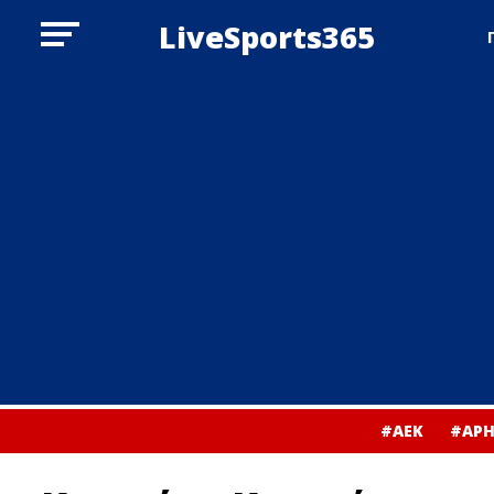
LiveSports365
#ΑΕΚ
#ΑΡΗ