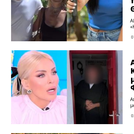
A
«
0
Α
μ
0