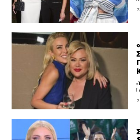
2
«
Γ
2