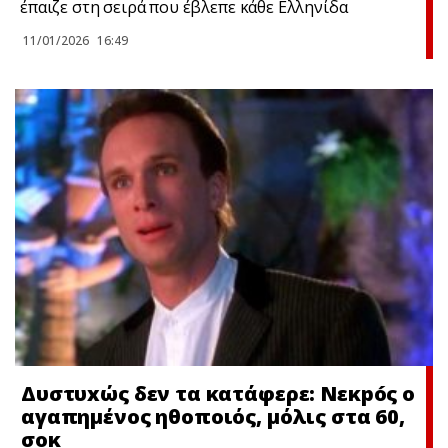
έπαιζε στη σειρά που έβλεπε κάθε Ελληνίδα
11/01/2026
16:49
Δυστυxώς δεν τα κατάφερε: Νεκpóς ο
αγαπημένος ηθοποιός, μόλις στα 60,
σoκ