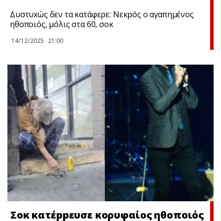
Δυστυxώς δεν τα κατάφερε: Νεκpóς ο αγαπημένος
ηθοποιός, μόλις στα 60, σoκ
14/12/2025
21:00
Σoκ κατέppευσε κορυφαίος ηθοποιός