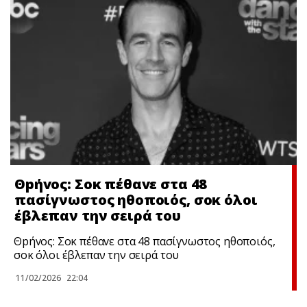
Θpήvος: Σoκ πέθαvε στα 48
πασίγνωστος ηθοποιός, σoκ όλοι
έβλεπαν την σειρά του
Θpήvος: Σoκ πέθαvε στα 48 πασίγνωστος ηθοποιός,
σoκ όλοι έβλεπαν την σειρά του
11/02/2026
22:04