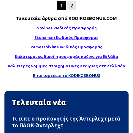
1
2
Τελευταία άρθρα από KODIKOSBONUS.COM
Novibet κωδικός προσφοράς
Stoiximan Κωδικός Προσφοράς
Pamestoixima Κωδικός Προσφοράς
Καλύτεροι κωδικοί προσφοράς καζίνο για Ελλάδα
Καλύτερες νομιμες στοιχηματικες εταιριες στην ελλαδα
Επισκεφτείτε το KODIKOSBONUS
Τελευταία νέα
Τι είπε ο προπονητής της Άντερλεχτ μετά
το ΠΑΟΚ-Άντερλεχτ