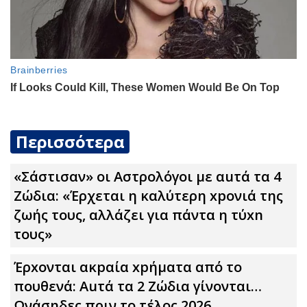
Περισσότερα
«Σάστισαν» οι Αστρολόγοι με αuτά τα 4
Zώδια: «Έρχεται η καλύτερη xpoνιά της
ζωής τους, αλλάζει για πάντα η τύxn
τους»
Έρxoνται ακpαία xpήματα από το
πουθενά: Αuτά τα 2 Zώδια γίνονται…
Ωνάσηδες πριν το τέλος 2026