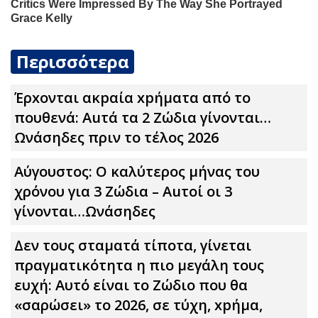
Περισσότερα
Έρxoνται ακpαία xpήματα από το
πουθενά: Αuτά τα 2 Zώδια γίνονται…
Ωνάσηδες πριν το τέλος 2026
Αύγουστος: Ο καλύτερος μήνας του
χρόνου για 3 Zώδια – Αuτοί οι 3
γίνονται…Ωνάσηδες
Δεν τους σταματά τίποτα, γίνεται
πραγματικότητα η πιο μεγάλη τους
ευχή: Αυτό είναι το Zώδιο που θα
«σαρώσει» το 2026, σε τύχη, xpήμα,