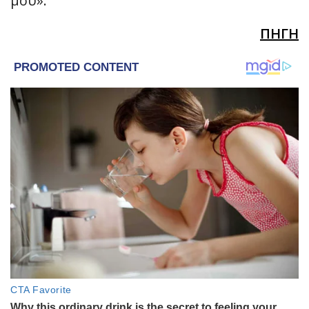
μου».
ΠΗΓΗ