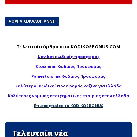
#
ΟΛΓΑ ΚΕΦΑΛΟΓΙΑΝΝΗ
Τελευταία άρθρα από KODIKOSBONUS.COM
Novibet κωδικός προσφοράς
Stoiximan Κωδικός Προσφοράς
Pamestoixima Κωδικός Προσφοράς
Καλύτεροι κωδικοί προσφοράς καζίνο για Ελλάδα
Καλύτερες νομιμες στοιχηματικες εταιριες στην ελλαδα
Επισκεφτείτε το KODIKOSBONUS
Τελευταία νέα