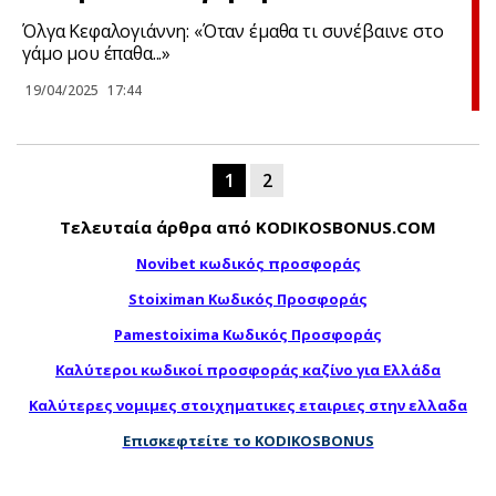
Όλγα Κεφαλογιάννη: «Όταν έμαθα τι συνέβαινε στο
γάμο μου έπαθα...»
19/04/2025
17:44
1
2
Τελευταία άρθρα από KODIKOSBONUS.COM
Novibet κωδικός προσφοράς
Stoiximan Κωδικός Προσφοράς
Pamestoixima Κωδικός Προσφοράς
Καλύτεροι κωδικοί προσφοράς καζίνο για Ελλάδα
Καλύτερες νομιμες στοιχηματικες εταιριες στην ελλαδα
Επισκεφτείτε το KODIKOSBONUS