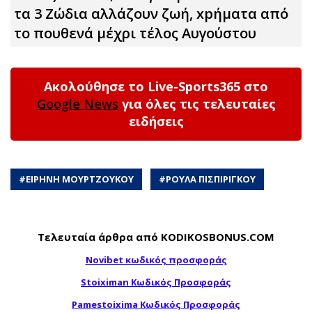
τα 3 Zώδια αλλάζουν ζωή, xpήματα από
το πουθενά μέχρι τέλος Αυγούστου
Ακολούθησε το Live-Sports365 στο
Google News
για όλες τις τελευταίες
ειδήσεις
#
ΕΙΡΗΝΗ ΜΟΥΡΤΖΟΥΚΟΥ
#
ΡΟΥΛΑ ΠΙΣΠΙΡΙΓΚΟΥ
Τελευταία άρθρα από KODIKOSBONUS.COM
Novibet κωδικός προσφοράς
Stoiximan Κωδικός Προσφοράς
Pamestoixima Κωδικός Προσφοράς