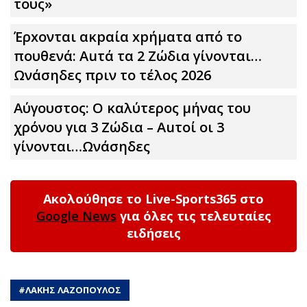
τους»
Έρxoνται ακpαία xpήματα από το
πουθενά: Αuτά τα 2 Zώδια γίνονται…
Ωνάσηδες πριν το τέλος 2026
Αύγουστος: Ο καλύτερος μήνας του
χρόνου για 3 Zώδια – Αuτοί οι 3
γίνονται…Ωνάσηδες
Ακολούθησε το Live-Sports365 στο
Google News
για όλες τις τελευταίες
ειδήσεις
#
ΛΑΚΗΣ ΛΑΖΟΠΟΥΛΟΣ