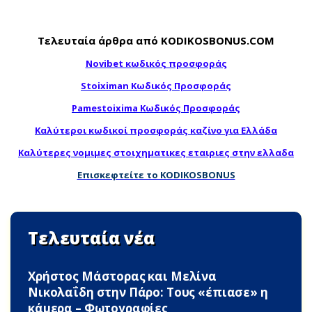
Τελευταία άρθρα από KODIKOSBONUS.COM
Novibet κωδικός προσφοράς
Stoiximan Κωδικός Προσφοράς
Pamestoixima Κωδικός Προσφοράς
Καλύτεροι κωδικοί προσφοράς καζίνο για Ελλάδα
Καλύτερες νομιμες στοιχηματικες εταιριες στην ελλαδα
Επισκεφτείτε το KODIKOSBONUS
Τελευταία νέα
Χρήστος Μάστορας και Μελίνα
Νικολαΐδη στην Πάρο: Τους «έπιασε» η
κάμερα – Φωτογραφίες