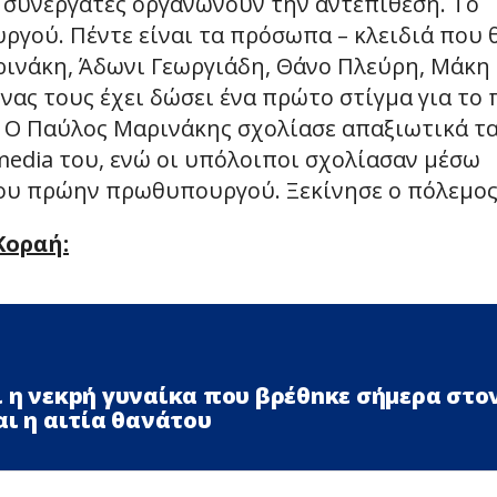
 συνεργάτες οργανώνουν την αντεπίθεση. Το
ού. Πέντε είναι τα πρόσωπα – κλειδιά που 
ρινάκη, Άδωνι Γεωργιάδη, Θάνο Πλεύρη, Μάκη
νας τους έχει δώσει ένα πρώτο στίγμα για το
. Ο Παύλος Μαρινάκης σχολίασε απαξιωτικά τ
 media του, ενώ οι υπόλοιποι σχολίασαν μέσω
ου πρώην πρωθυπουργού. Ξεκίνησε ο πόλεμος
Κοραή:
 η νεκpή γυναίκα που βρέθnκε σήμερα στο
αι η αιτία θανάτου