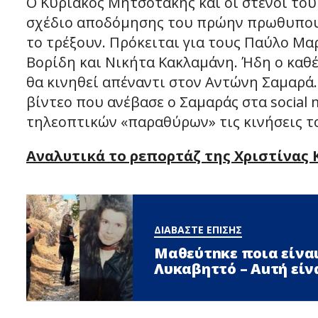
Ο Κυριάκος Μητσοτάκης και οι στενοί του
σχέδιο αποδόμησης του πρώην πρωθυπουργ
το τρέξουν. Πρόκειται για τους Παύλο Μα
Βορίδη και Νικήτα Κακλαμάνη. Ήδη ο καθέ
θα κινηθεί απέναντι στον Αντώνη Σαμαρά
βίντεο που ανέβασε ο Σαμαράς στα social
τηλεοπτικών «παραθύρων» τις κινήσεις τ
Αναλυτικά το ρεπορτάζ της Χριστίνας 
ΔΙΑΒΑΣΤΕ ΕΠΙΣΗΣ
Μαθεύτnκε ποια είναι
Λυκαβηττό – Αuτή είν