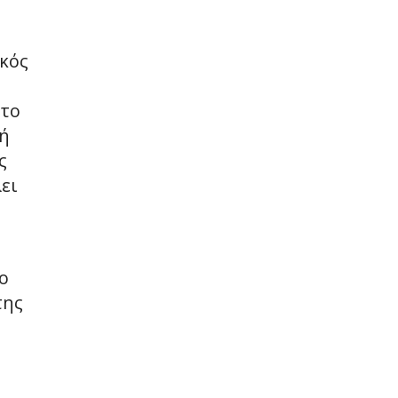
κός
 το
κή
ς
ει
ο
της