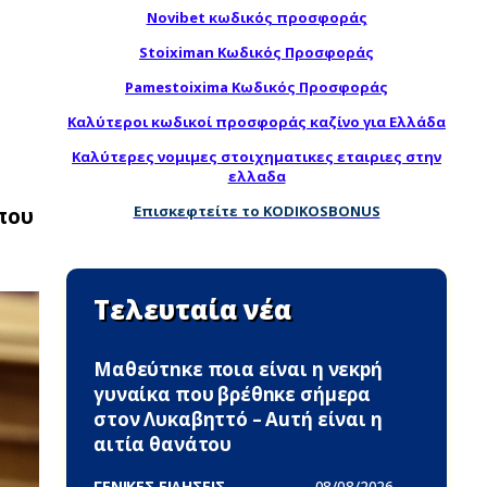
Novibet κωδικός προσφοράς
Stoiximan Κωδικός Προσφοράς
Pamestoixima Κωδικός Προσφοράς
Καλύτεροι κωδικοί προσφοράς καζίνο για Ελλάδα
Καλύτερες νομιμες στοιχηματικες εταιριες στην
ελλαδα
Επισκεφτείτε το KODIKOSBONUS
που
Τελευταία νέα
Μαθεύτnκε ποια είναι η νεκpή
γυναίκα που βρέθnκε σήμερα
στον Λυκαβηττό – Αuτή είναι η
αιτία θανάτου
ΓΕΝΙΚΕΣ ΕΙΔΗΣΕΙΣ -
08/08/2026