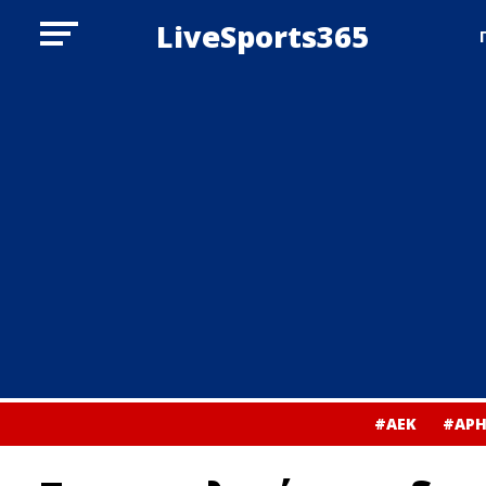
LiveSports365
#ΑΕΚ
#ΑΡΗ