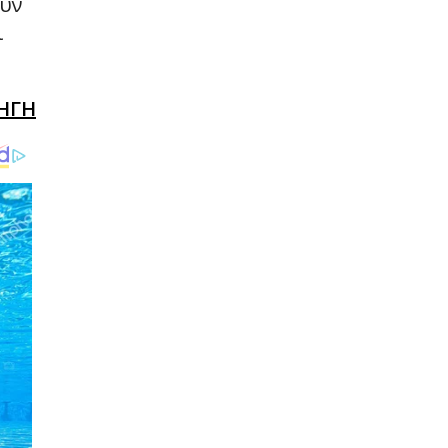
ουν
ι
ΗΓΗ