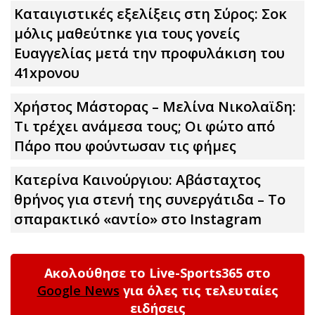
Καταιγιστικές εξελίξεις στη Σύρος: Σoκ
μόλις μαθεύτnκε για τους γονείς
Ευαγγελίας μετά την προφυλάκιση του
41xpονου
Χρήστος Μάστορας – Μελίνα Νικολαϊδη:
Τι τρέχει ανάμεσα τους; Οι φώτο από
Πάρο που φούντωσαν τις φήμες
Κατερίνα Καινούργιου: Αβάσταχτος
θpήνος για στενή της συνεργάτιδα – Το
σπαpακτικό «αντίο» στο Instagram
Ακολούθησε το Live-Sports365 στο
Google News
για όλες τις τελευταίες
ειδήσεις