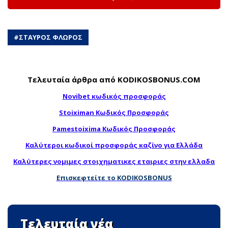
#
ΣΤΑΥΡΟΣ ΦΛΩΡΟΣ
Τελευταία άρθρα από KODIKOSBONUS.COM
Novibet κωδικός προσφοράς
Stoiximan Κωδικός Προσφοράς
Pamestoixima Κωδικός Προσφοράς
Καλύτεροι κωδικοί προσφοράς καζίνο για Ελλάδα
Καλύτερες νομιμες στοιχηματικες εταιριες στην ελλαδα
Επισκεφτείτε το KODIKOSBONUS
Τελευταία νέα