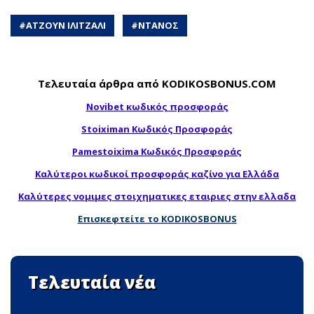
#
ΑΤΖΟΥΝ ΙΛΙΤΖΑΛΙ
#
ΝΤΑΝΟΣ
Τελευταία άρθρα από KODIKOSBONUS.COM
Novibet κωδικός προσφοράς
Stoiximan Κωδικός Προσφοράς
Pamestoixima Κωδικός Προσφοράς
Καλύτεροι κωδικοί προσφοράς καζίνο για Ελλάδα
Καλύτερες νομιμες στοιχηματικες εταιριες στην ελλαδα
Επισκεφτείτε το KODIKOSBONUS
Τελευταία νέα