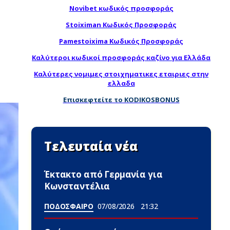
Novibet κωδικός προσφοράς
Stoiximan Κωδικός Προσφοράς
Pamestoixima Κωδικός Προσφοράς
Καλύτεροι κωδικοί προσφοράς καζίνο για Ελλάδα
Καλύτερες νομιμες στοιχηματικες εταιριες στην
ελλαδα
Επισκεφτείτε το KODIKOSBONUS
Τελευταία νέα
Έκτακτο από Γερμανία για
Κωνσταντέλια
ΠΟΔΟΣΦΑΙΡΟ
07/08/2026
21:32