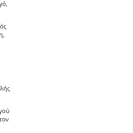
γό,
κός
η,
νλής
γού
τον