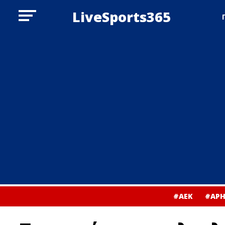
LiveSports365
#ΑΕΚ
#ΑΡΗ