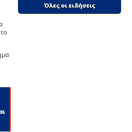
Όλες οι ειδήσεις
α
 το
ημα
αι