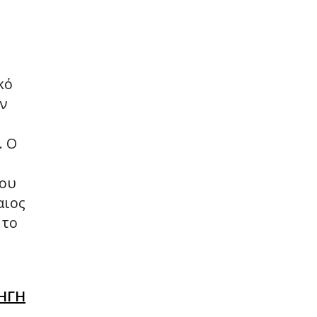
κό
ην
. Ο
του
αιος
 το
ΗΓΗ