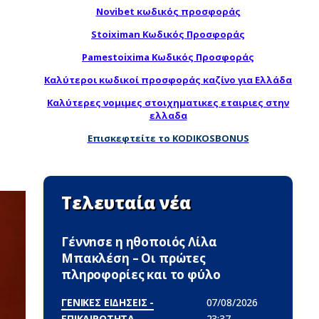
Novibet κωδικός προσφοράς
Stoiximan Κωδικός Προσφοράς
Pamestoixima Κωδικός Προσφοράς
Καλύτεροι κωδικοί προσφοράς καζίνο για Ελλάδα
Καλύτερες νομιμες στοιχηματικες εταιριες στην
ελλαδα
Επισκεφτείτε το KODIKOSBONUS
Τελευταία νέα
Γέννnσε η ηθοποιός Λίλα
Μπακλέση – Οι πρώτες
πληροφορίες και το φύλο
ΓΕΝΙΚΕΣ ΕΙΔΗΣΕΙΣ -
07/08/2026
ΕΠΙΚΑΙΡΟΤΗΤΑ
23:37