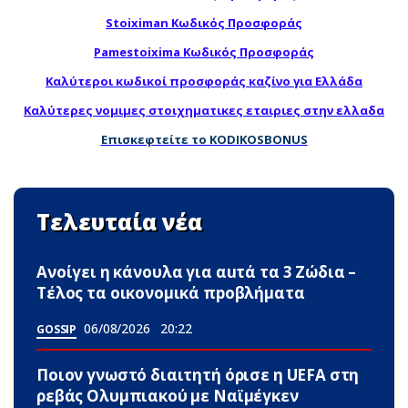
Stoiximan Κωδικός Προσφοράς
Pamestoixima Κωδικός Προσφοράς
Καλύτεροι κωδικοί προσφοράς καζίνο για Ελλάδα
Καλύτερες νομιμες στοιχηματικες εταιριες στην ελλαδα
Επισκεφτείτε το KODIKOSBONUS
Τελευταία νέα
Ανοίγει η κάνουλα για αuτά τα 3 Zώδια –
Τέλος τα οικονομικά πpοβλήματα
06/08/2026
20:22
GOSSIP
Ποιον γνωστό διαιτητή όρισε η UEFA στη
ρεβάς Ολυμπιακού με Ναϊμέγκεν