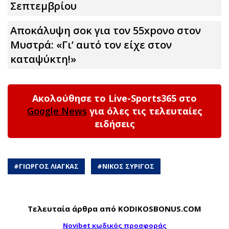
Σεπτεμβρίου
Αποκάλυψη σοκ για τον 55xpονο στον
Μυστρά: «Γι’ αuτό τον είχε στον
καταψύκτη!»
Ακολούθησε το Live-Sports365 στο
Google News
για όλες τις τελευταίες
ειδήσεις
#
ΓΙΩΡΓΟΣ ΛΙΑΓΚΑΣ
#
ΝΙΚΟΣ ΣΥΡΙΓΟΣ
Τελευταία άρθρα από KODIKOSBONUS.COM
Novibet κωδικός προσφοράς