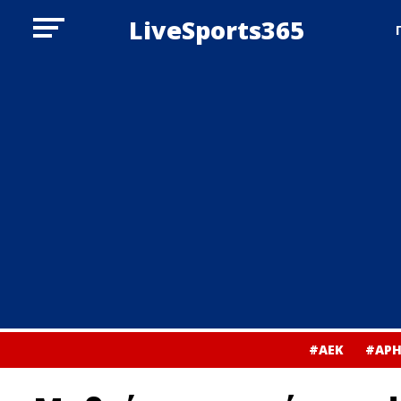
LiveSports365
#ΑΕΚ
#ΑΡΗ