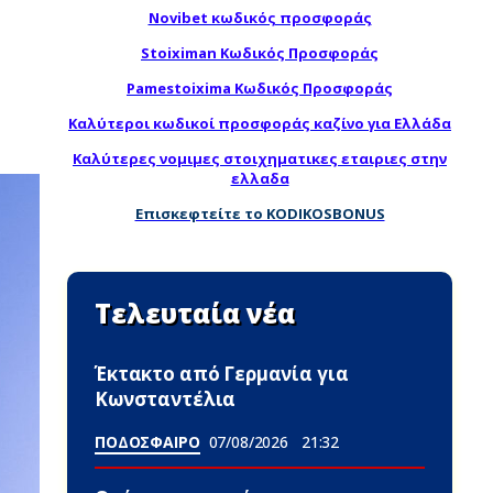
Novibet κωδικός προσφοράς
Stoiximan Κωδικός Προσφοράς
Pamestoixima Κωδικός Προσφοράς
Καλύτεροι κωδικοί προσφοράς καζίνο για Ελλάδα
Καλύτερες νομιμες στοιχηματικες εταιριες στην
ελλαδα
Επισκεφτείτε το KODIKOSBONUS
Τελευταία νέα
Έκτακτο από Γερμανία για
Κωνσταντέλια
ΠΟΔΟΣΦΑΙΡΟ
07/08/2026
21:32