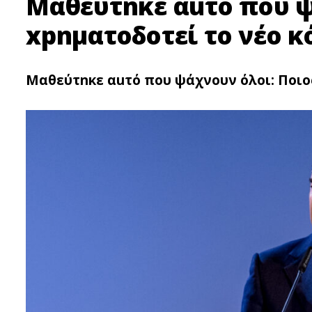
Μαθεύτnκε αuτό που ψ
xpnματοδοτεί το νέο 
Μαθεύτnκε αuτό που ψάχνουν όλοι: Ποιο