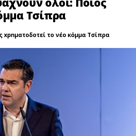
άχνουν όλοι: Ποιος
κόμμα Τσίπρα
ς xpnματοδοτεί το νέο κόμμα Τσίπρα