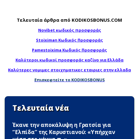
Τελευταία άρθρα από KODIKOSBONUS.COM
Novibet κωδικός προσφοράς
Stoiximan Κωδικός Προσφοράς
Pamestoixima Κωδικός Προσφοράς
Καλύτεροι κωδικοί προσφοράς καζίνο για Ελλάδα
Καλύτερες νομιμες στοιχηματικες εταιριες στην ελλαδα
Επισκεφτείτε το KODIKOSBONUS
Τελευταία νέα
Έκανε την αποκάλυψη η Γρατσία για
“Ελπίδα” της Καρυστιανού: «Υπήρχαν