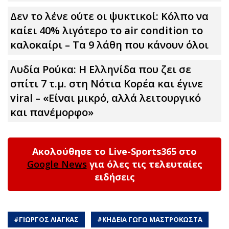
Δεν το λένε ούτε οι ψυκτικοί: Κόλπο να
καίει 40% λιγότερο το air condition το
καλοκαίρι – Τα 9 λάθη που κάνουν όλοι
Λυδία Ρούκα: Η Ελληνίδα που ζει σε
σπίτι 7 τ.μ. στη Νότια Κορέα και έγινε
viral – «Είναι μικρό, αλλά λειτουργικό
και πανέμορφο»
Ακολούθησε το Live-Sports365 στο
Google News
για όλες τις τελευταίες
ειδήσεις
#
ΓΙΩΡΓΟΣ ΛΙΑΓΚΑΣ
#
ΚΗΔΕΙΑ ΓΩΓΩ ΜΑΣΤΡΟΚΩΣΤΑ