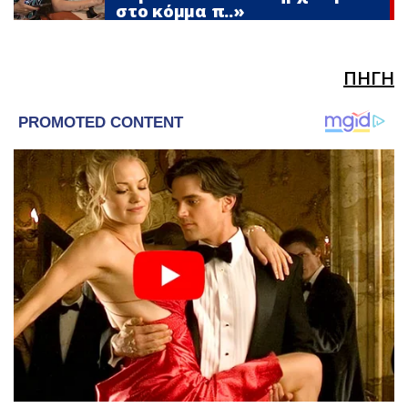
στο κόμμα π..»
ΠΗΓΗ