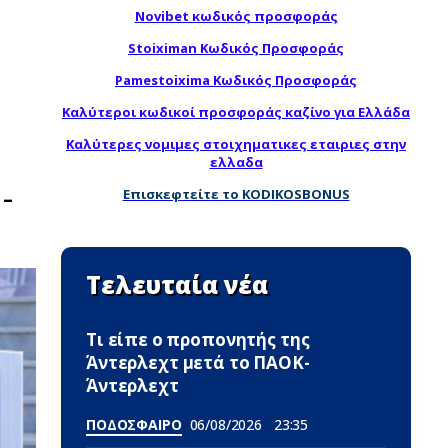
Novibet κωδικός προσφοράς
Stoiximan Κωδικός Προσφοράς
Pamestoixima Κωδικός Προσφοράς
Καλύτεροι κωδικοί προσφοράς καζίνο για Ελλάδα
Καλύτερες νομιμες στοιχηματικες εταιριες στην
ελλαδα
Επισκεφτείτε το KODIKOSBONUS
 –
Τελευταία νέα
Τι είπε ο προπονητής της
Άντερλεχτ μετά το ΠΑΟΚ-
Άντερλεχτ
ΠΟΔΟΣΦΑΙΡΟ
06/08/2026
23:35