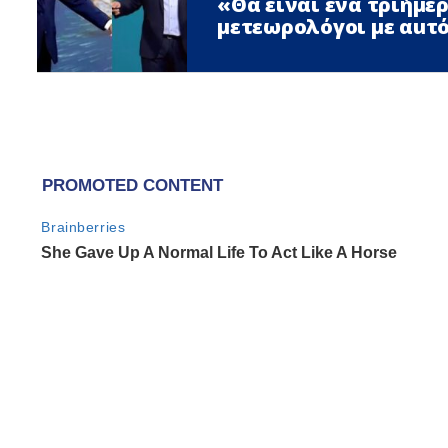
«Θα είναι ένα τριήμε
μετεωρολόγοι με αuτό