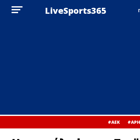
LiveSports365
#ΑΕΚ
#ΑΡΗ