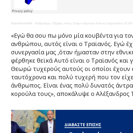
AlphaRadio989
·
Αλέξανδρος Τζόρβας στους Σπύρο Λάμπρου & Άννα Σταματιάδου 31-05
«Εγώ θα σου πω μόνο μία κουβέντα για τον
ανθρώπου, αυτός είναι ο Τραϊανός. Εγώ έ
συνεργασία μας ,όταν ήμασταν στην εθνικ
φέρθηκε θεϊκά Αυτό είναι ο Τραϊανός και γι
Θεωρώ τυχερούς αυτούς οι οποίοι έχουν σ
ταυτόχρονα και πολύ τυχερή που τον είχε 
άνθρωπος. Είναι ένας πολύ δυνατός άντρας
κορούλα τους», αποκάλυψε ο Αλέξανδρος 
ΔΙΑΒΑΣΤΕ ΕΠΙΣΗΣ