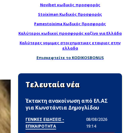
Novibet κωδικός προσφοράς
Stoiximan Κωδικός Προσφοράς
Pamestoixima Κωδικός Προσφοράς
Καλύτεροι κωδικοί προσφοράς καζίνο για Ελλάδα
Καλύτερες νομιμες στοιχηματικες εταιριες στην
ελλαδα
Επισκεφτείτε το KODIKOSBONUS
Τελευταία νέα
Έκτακτη ανακοίνωση από ΕΛ.ΑΣ
για Κωνστάντια Δημογλίδου
ΓΕΝΙΚΕΣ ΕΙΔΗΣΕΙΣ -
08/08/2026
ΕΠΙΚΑΙΡΟΤΗΤΑ
19:14