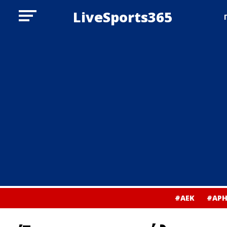
LiveSports365
#ΑΕΚ
#ΑΡΗ