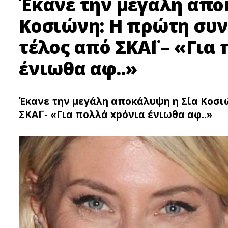
Έκανε την μεγάλη απο
Κοσιώνη: Η πρώτη συν
τέλος από ΣΚΑΪ – «Για
ένιωθα αφ..»
Έκανε την μεγάλη αποκάλυψη η Σία Κοσι
ΣΚΑΪ - «Για πολλά xpόνια ένιωθα αφ..»