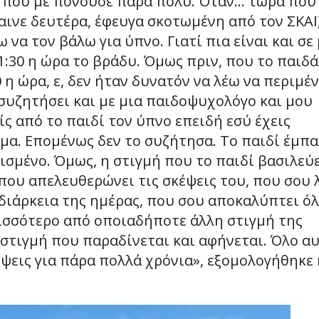
ι που με πονούσε πάρα πολύ. Όταν… τώρα που
αινε δευτέρα, έφευγα σκοτωμένη από τον ΣΚΑΪ
να τον βάλω για ύπνο. Γιατί πια είναι και σε 
21:30 η ώρα το βράδυ. Όμως πριν, που το παιδά
0 η ώρα, ε, δεν ήταν δυνατόν να λέω να περιμέν
 συζητήσει και με μια παιδοψυχολόγο και μου
ίς από το παιδί τον ύπνο επειδή εσύ έχεις
γμα. Επομένως δεν το συζήτησα. Το παιδί έμπα
ισμένο. Όμως, η στιγμή που το παιδί βασιλεύ
 που απελευθερώνει τις σκέψεις του, που σου 
 διάρκεια της ημέρας, που σου αποκαλύπτει ό
ισσότερο από οποιαδήποτε άλλη στιγμή της
η στιγμή που παραδίνεται και αφήνεται. Όλο α
ψεις για πάρα πολλά χρόνια», εξομολογήθηκε 