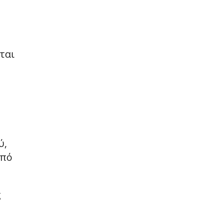
ται
ύ,
από
ς