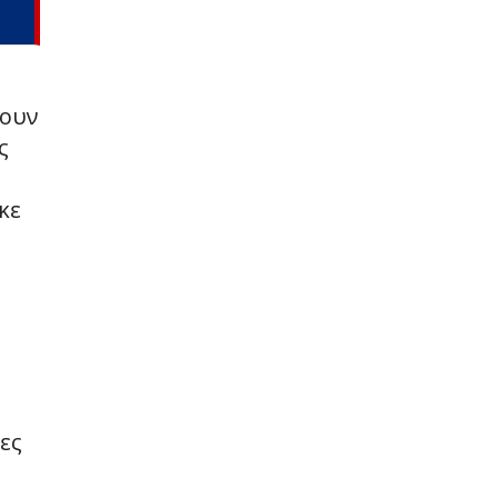
πουν
ς
κε
ες