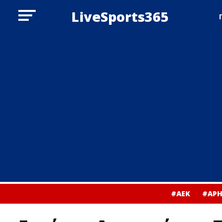
LiveSports365
#ΑΕΚ
#ΑΡΗ