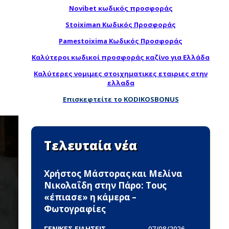
Novibet κωδικός προσφοράς
Stoiximan Κωδικός Προσφοράς
Pamestoixima Κωδικός Προσφοράς
Καλύτεροι κωδικοί προσφοράς καζίνο για Ελλάδα
Καλύτερες νομιμες στοιχηματικες εταιριες στην
ελλαδα
Επισκεφτείτε το KODIKOSBONUS
Τελευταία νέα
Χρήστος Μάστορας και Μελίνα
Νικολαΐδη στην Πάρο: Τους
«έπιασε» η κάμερα –
Φωτογραφίες
ΓΕΝΙΚΕΣ ΕΙΔΗΣΕΙΣ -
07/08/2026