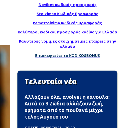
Novibet κωδικός προσφοράς
Stoiximan Κωδικός Προσφοράς
Pamestoixima Κωδικός Προσφοράς
Καλύτεροι κωδικοί προσφοράς καζίνο για Ελλάδα
Καλύτερες νομιμες στοιχηματικες εταιριες στην
ελλαδα
Επισκεφτείτε το KODIKOSBONUS
Τελευταία νέα
Αλλάζουν όλα, ανοίγει η κάνουλα:
Αuτά τα 3 Zώδια αλλάζουν ζωή,
xpήματα από το πουθενά μέχρι
τέλος Αυγούστου
GOSSIP
08/08/2026
20:29