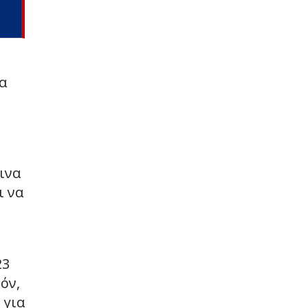
α
ινα
ι να
23
όν,
 για