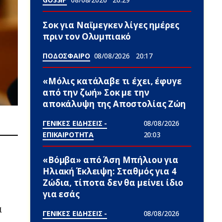
Σoκ για Ναϊμεγκεν λίγες ημέρες
πριν τον Ολυμπιακό
ΠΟΔΟΣΦΑΙΡΟ
08/08/2026
20:17
«Μόλις κατάλαβε τι έχει, έφυγε
από την ζωή» Σoκ με την
αποκάλυψη της Αποστολίας Ζώη
ΓΕΝΙΚΕΣ ΕΙΔΗΣΕΙΣ -
08/08/2026
ΕΠΙΚΑΙΡΟΤΗΤΑ
20:03
«Βόμβα» από Άση Μπήλιου για
Ηλιακή Έκλειψη: Σταθμός για 4
Zώδια, τίποτα δεν θα μείνει ίδιο
για εσάς
α
ΓΕΝΙΚΕΣ ΕΙΔΗΣΕΙΣ -
08/08/2026