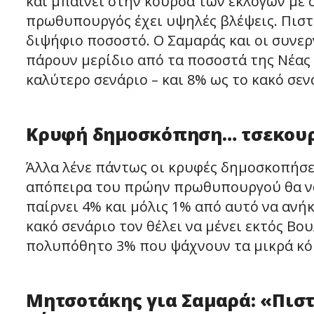
και μπαίνει στην κούρσα των εκλογών με 
πρωθυπουργός έχει υψηλές βλέψεις. Πιστε
διψήφιο ποσοστό. Ο Σαμαράς και οι συνε
πάρουν μερίδιο από τα ποσοστά της Νέας
καλύτερο σενάριο – και 8% ως το κακό σεν
Κρυφή δημοσκόπηση… τσεκουρ
Άλλα λένε πάντως οι κρυφές δημοσκοπήσε
απόπειρα του πρώην πρωθυπουργού θα ναυ
παίρνει 4% και μόλις 1% από αυτό να ανή
κακό σενάριο τον θέλει να μένει εκτός Βο
πολυπόθητο 3% που ψάχνουν τα μικρά κόμ
Μητσοτάκης για Σαμαρά: «Πιστ