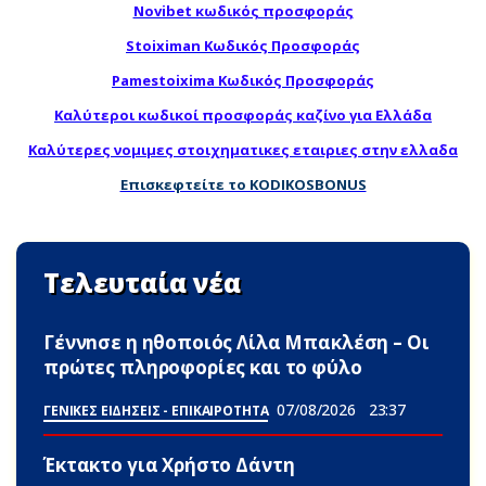
Novibet κωδικός προσφοράς
Stoiximan Κωδικός Προσφοράς
Pamestoixima Κωδικός Προσφοράς
Καλύτεροι κωδικοί προσφοράς καζίνο για Ελλάδα
Καλύτερες νομιμες στοιχηματικες εταιριες στην ελλαδα
Επισκεφτείτε το KODIKOSBONUS
Τελευταία νέα
Γέννnσε η ηθοποιός Λίλα Μπακλέση – Οι
πρώτες πληροφορίες και το φύλο
07/08/2026
23:37
ΓΕΝΙΚΕΣ ΕΙΔΗΣΕΙΣ - ΕΠΙΚΑΙΡΟΤΗΤΑ
Έκτακτο για Χρήστο Δάντη