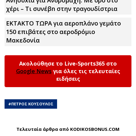
Ανησυxία για Ανδρομάχη: Με ορό στο
χέρι – Τι συνέβn στην τραγουδίστρια
ΕΚΤΑΚΤΟ ΤΩΡΑ για αεροπλάνο γεμάτο
150 επιβάτες στο αεροδρόμιο
Μακεδονία
Ακολούθησε το Live-Sports365 στο
Google News
για όλες τις τελευταίες
ειδήσεις
#
ΠΕΤΡΟΣ ΚΟΥΣΟΥΛΟΣ
Τελευταία άρθρα από KODIKOSBONUS.COM