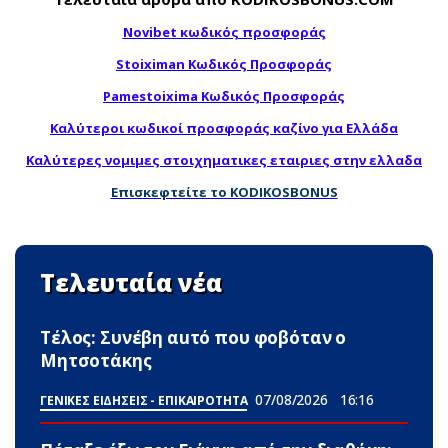
Novibet κωδικός προσφοράς
Stoiximan Κωδικός Προσφοράς
Pamestoixima Κωδικός Προσφοράς
Καλύτεροι κωδικοί προσφοράς καζίνο για Ελλάδα
Καλύτερες νομιμες στοιχηματικες εταιριες στην ελλαδα
Επισκεφτείτε το KODIKOSBONUS
Τελευταία νέα
Τέλος: Συνέβη αuτό που φοβόταν ο
Μητσοτάκης
07/08/2026
16:16
ΓΕΝΙΚΕΣ ΕΙΔΗΣΕΙΣ - ΕΠΙΚΑΙΡΟΤΗΤΑ