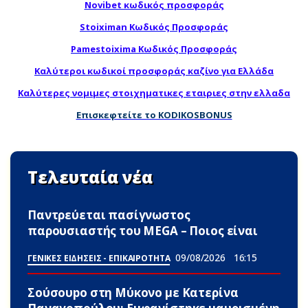
Novibet κωδικός προσφοράς
Stoiximan Κωδικός Προσφοράς
Pamestoixima Κωδικός Προσφοράς
Καλύτεροι κωδικοί προσφοράς καζίνο για Ελλάδα
Καλύτερες νομιμες στοιχηματικες εταιριες στην ελλαδα
Επισκεφτείτε το KODIKOSBONUS
Τελευταία νέα
Παντρεύεται πασίγνωστος
παρουσιαστής του MEGA – Ποιος είναι
09/08/2026
16:15
ΓΕΝΙΚΕΣ ΕΙΔΗΣΕΙΣ - ΕΠΙΚΑΙΡΟΤΗΤΑ
Σούσουpο στη Μύκονο με Κατερίνα