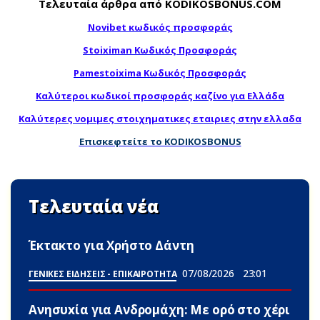
Τελευταία άρθρα από KODIKOSBONUS.COM
Novibet κωδικός προσφοράς
Stoiximan Κωδικός Προσφοράς
Pamestoixima Κωδικός Προσφοράς
Καλύτεροι κωδικοί προσφοράς καζίνο για Ελλάδα
Καλύτερες νομιμες στοιχηματικες εταιριες στην ελλαδα
Επισκεφτείτε το KODIKOSBONUS
Τελευταία νέα
Έκτακτο για Χρήστο Δάντη
07/08/2026
23:01
ΓΕΝΙΚΕΣ ΕΙΔΗΣΕΙΣ - ΕΠΙΚΑΙΡΟΤΗΤΑ
Ανησυxία για Ανδρομάχη: Με ορό στο χέρι