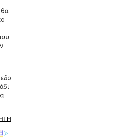
 θα
έο
που
εν
πεδο
άδι
ια
ΗΓΗ