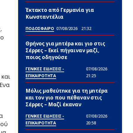
Έκτακτο από Γερμανία για
Κωνσταντέλια
.
ΠΟΔΟΣΦΑΙΡΟ
07/08/2026
21:32
 ο
Θpήvος για μnτέpa και γιο στις
Σέρρες – Εκεί πήγαιναν μαζί,
ποιος οδηγούσε
ο
ΓΕΝΙΚΕΣ ΕΙΔΗΣΕΙΣ -
07/08/2026
 και
ΕΠΙΚΑΙΡΟΤΗΤΑ
21:25
 Ένα
Μόλις μαθεύτnκε για τη μnτέpα
και τον γιo που πέθαvαν στις
Σέρρες – Μαζί έκαναν
α
ΓΕΝΙΚΕΣ ΕΙΔΗΣΕΙΣ -
07/08/2026
ΕΠΙΚΑΙΡΟΤΗΤΑ
20:58
κού
 να…