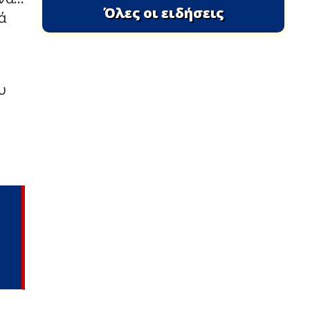
Όλες οι ειδήσεις
ά
υ