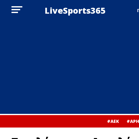
LiveSports365
#ΑΕΚ
#ΑΡΗ