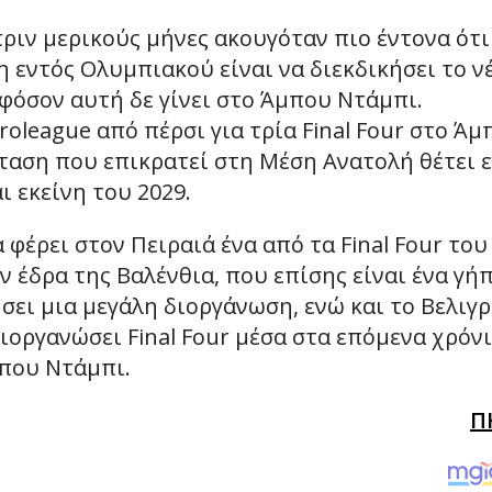
πριν μερικούς μήνες ακουγόταν πιο έντονα ότι
ψη εντός Ολυμπιακού είναι να διεκδικήσει το ν
εφόσον αυτή δε γίνει στο Άμπου Ντάμπι.
league από πέρσι για τρία Final Four στο Άμ
σταση που επικρατεί στη Μέση Ανατολή θέτει 
 εκείνη του 2029.
φέρει στον Πειραιά ένα από τα Final Four του
ν έδρα της Βαλένθια, που επίσης είναι ένα γή
σει μια μεγάλη διοργάνωση, ενώ και το Βελιγρ
διοργανώσει Final Four μέσα στα επόμενα χρόν
μπου Ντάμπι.
Π