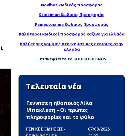
Novibet κωδικός προσφοράς
Stoiximan Κωδικός Προσφοράς
Pamestoixima Κωδικός Προσφοράς
Καλύτεροι κωδικοί προσφοράς καζίνο για Ελλάδα
Καλύτερες νομιμες στοιχηματικες εταιριες στην
ι
ελλαδα
Επισκεφτείτε το KODIKOSBONUS
Τελευταία νέα
Γέννnσε η ηθοποιός Λίλα
Μπακλέση – Οι πρώτες
πληροφορίες και το φύλο
ΓΕΝΙΚΕΣ ΕΙΔΗΣΕΙΣ -
07/08/2026
ΕΠΙΚΑΙΡΟΤΗΤΑ
23:37