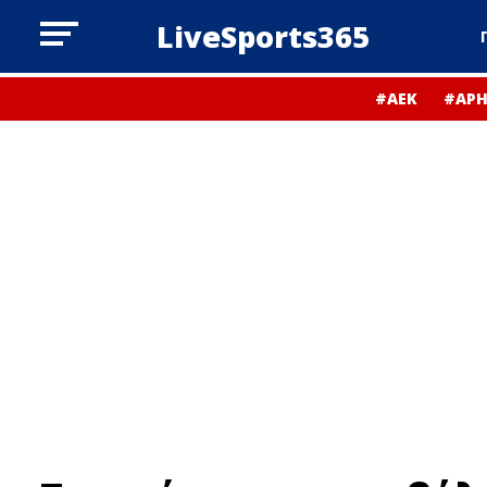
LiveSports365
#ΑΕΚ
#ΑΡΗ