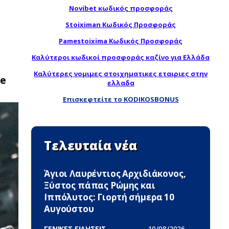
Novibet κωδικός προσφοράς
Stoiximan Κωδικός Προσφοράς
Pamestoixima Κωδικός Προσφοράς
Καλύτεροι κωδικοί προσφοράς καζίνο για Ελλάδα
Καλύτερες νομιμες στοιχηματικες εταιριες στην
ue
ελλαδα
Επισκεφτείτε το KODIKOSBONUS
Τελευταία νέα
Άγιοι Λαυρέντιος Αρχιδιάκονος,
Ξύστος πάπας Ρώμης και
Ιππόλυτος: Γιορτή σήμερα 10
Αυγούστου
ΓΕΝΙΚΕΣ ΕΙΔΗΣΕΙΣ -
10/08/2026