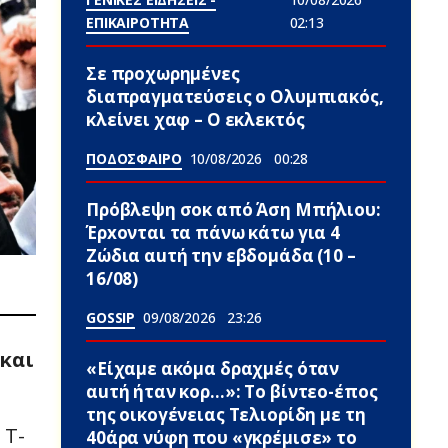
ΕΠΙΚΑΙΡΟΤΗΤΑ
02:13
Σε προχωρημένες
διαπραγματεύσεις ο Ολυμπιακός,
κλείνει χαφ – Ο εκλεκτός
ΠΟΔΟΣΦΑΙΡΟ
10/08/2026
00:28
Πρόβλεψη σoκ από Άση Μπήλιου:
Έρxονται τα πάνω κάτω για 4
Zώδια αuτή την εβδομάδα (10 –
16/08)
GOSSIP
09/08/2026
23:26
και
«Είχαμε ακόμα δραχμές όταν
αuτή ήταν κορ…»: Το βίντεο-έπος
της οικογένειας Τελιορίδη με τη
 T-
40άρα νύφη που «γκρέμισε» το