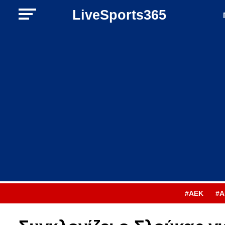
LiveSports365
#ΑΕΚ
#Α