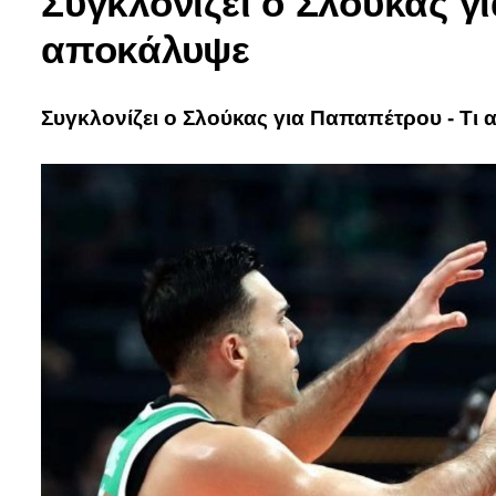
Συγκλονίζει ο Σλούκας γ
αποκάλυψε
Συγκλονίζει ο Σλούκας για Παπαπέτρου - Τι