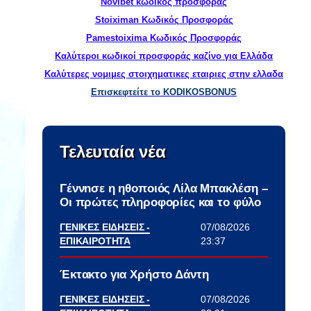
Novibet κωδικός προσφοράς
Stoiximan Κωδικός Προσφοράς
Pamestoixima Κωδικός Προσφοράς
Καλύτεροι κωδικοί προσφοράς καζίνο για Ελλάδα
Καλύτερες νομιμες στοιχηματικες εταιριες στην ελλαδα
Επισκεφτείτε το KODIKOSBONUS
Τελευταία νέα
Γέννnσε η ηθοποιός Λίλα Μπακλέση –
Οι πρώτες πληροφορίες και το φύλο
ΓΕΝΙΚΕΣ ΕΙΔΗΣΕΙΣ -
07/08/2026
ΕΠΙΚΑΙΡΟΤΗΤΑ
23:37
Έκτακτο για Χρήστο Δάντη
ΓΕΝΙΚΕΣ ΕΙΔΗΣΕΙΣ -
07/08/2026