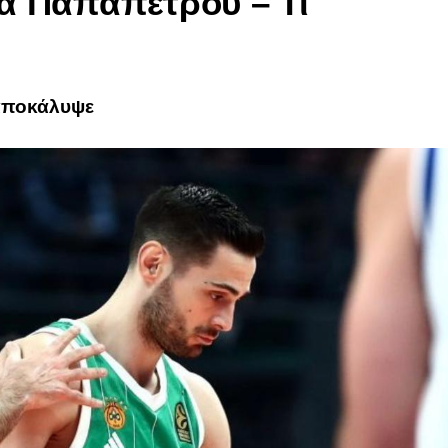
ια Παπαπέτρου – Τι
 αποκάλυψε