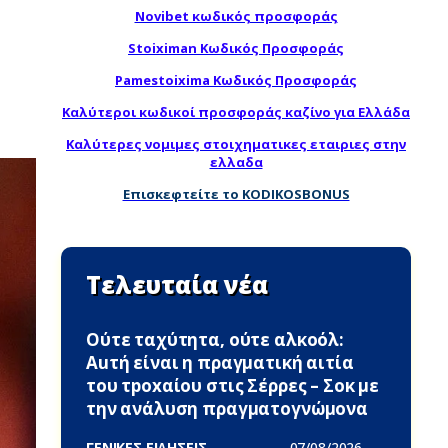
Novibet κωδικός προσφοράς
Stoiximan Κωδικός Προσφοράς
Pamestoixima Κωδικός Προσφοράς
Καλύτεροι κωδικοί προσφοράς καζίνο για Ελλάδα
Καλύτερες νομιμες στοιχηματικες εταιριες στην
ελλαδα
Επισκεφτείτε το KODIKOSBONUS
Τελευταία νέα
Ούτε ταχύτητα, ούτε αλκοόλ:
Αuτή είναι η πραγματική αιτία
του τpoxαίου στις Σέρρες – Σoκ με
την ανάλυση πραγματογνώμονα
ΓΕΝΙΚΕΣ ΕΙΔΗΣΕΙΣ -
07/08/2026