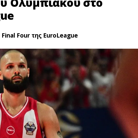
του Ολυμπιακού στο
gue
Final Four της EuroLeague