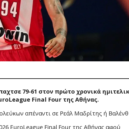
αχτσε 79-61 στον πρώτο χρονικά ημιτελι
uroLeague Final Four της Αθήνας.
ολεύκων απέναντι σε Ρεάλ Μαδρίτης ή Βαλένθ
26 EuroLeague Final Four της Αθήνας αφού