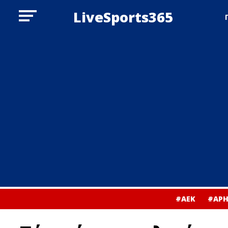
LiveSports365
#ΑΕΚ
#ΑΡΗ