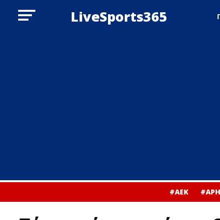
LiveSports365
#ΑΕΚ
#ΑΡΗ