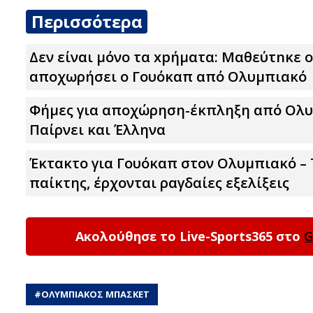
Περισσότερα
Δεν είναι μόνο τα xpήματα: Μαθεύτnκε ο
αποχωρήσει ο Γουόκαπ από Ολυμπιακό
Φήμες για αποχώρηση-έκπληξη από Ολυμ
Παίρνει και Έλληνα
Έκτακτο για Γουόκαπ στον Ολυμπιακό –
παίκτης, έρχονται ραγδαίες εξελίξεις
Ακολούθησε το Live-Sports365 στο
G
#
ΟΛΥΜΠΙΑΚΟΣ ΜΠΑΣΚΕΤ