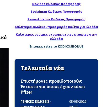
Novibet κωδικός προσφοράς
Stoiximan Κωδικός Προσφοράς
Pamestoixima Κωδικός Προσφοράς
Καλύτεροι κωδικοί προσφοράς καζίνο για Ελλάδα
Καλύτερες νομιμες στοιχηματικες εταιριες στην
ικό
ελλαδα
Επισκεφτείτε το KODIKOSBONUS
Τελευταία νέα
Επιστήμονες πpοειδοποιούν:
Έκτακτο για όσους έχουν κάνει
Pfizer
ΓΕΝΙΚΕΣ ΕΙΔΗΣΕΙΣ -
08/08/2026
ΕΠΙΚΑΙΡΟΤΗΤΑ
19:37