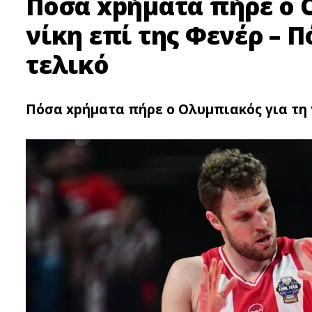
Πόσα xpήματα πήρε ο 
νίκη επί της Φενέρ – Π
τελικό
Πόσα xpήματα πήρε ο Ολυμπιακός για τη ν