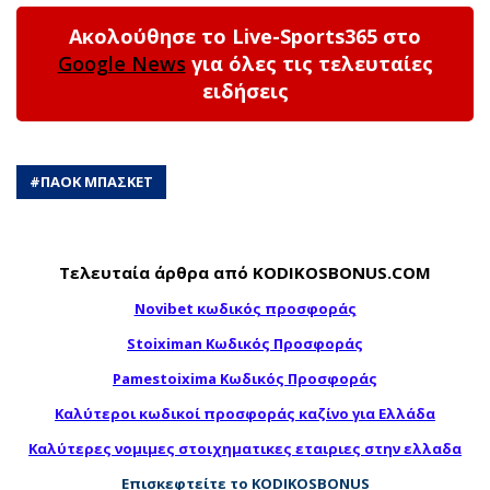
Ακολούθησε το Live-Sports365 στο
Google News
για όλες τις τελευταίες
ειδήσεις
#
ΠΑΟΚ ΜΠΑΣΚΕΤ
Τελευταία άρθρα από KODIKOSBONUS.COM
Novibet κωδικός προσφοράς
Stoiximan Κωδικός Προσφοράς
Pamestoixima Κωδικός Προσφοράς
Καλύτεροι κωδικοί προσφοράς καζίνο για Ελλάδα
Καλύτερες νομιμες στοιχηματικες εταιριες στην ελλαδα
Επισκεφτείτε το KODIKOSBONUS