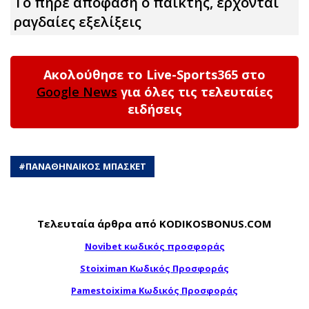
Το πήρε απόφαση ο παίκτης, έρχονται
ραγδαίες εξελίξεις
Ακολούθησε το Live-Sports365 στο
Google News
για όλες τις τελευταίες
ειδήσεις
#
ΠΑΝΑΘΗΝΑΙΚΟΣ ΜΠΑΣΚΕΤ
Τελευταία άρθρα από KODIKOSBONUS.COM
Novibet κωδικός προσφοράς
Stoiximan Κωδικός Προσφοράς
Pamestoixima Κωδικός Προσφοράς