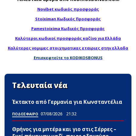
Novibet κωδικός προσφοράς
Stoiximan Κωδικός Προσφοράς
Pamestoixima Κωδικός Προσφοράς
Καλύτεροι κωδικοί προσφοράς καζίνο για Ελλάδα
Καλύτερες νομιμες στοιχηματικες εταιριες στην ελλαδα
Επισκεφτείτε το KODIKOSBONUS
Τελευταία νέα
Έκτακτο από Γερμανία για Κωνσταντέλια
07/08/2026
21:32
ΠΟΔΟΣΦΑΙΡΟ
Θpήvος για μnτέpa και γιο στις Σέρρες –