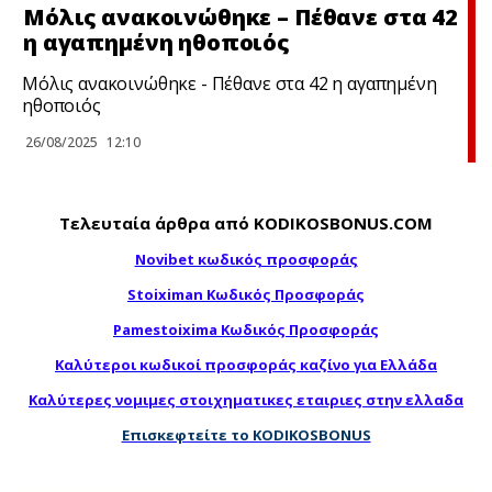
Μόλις ανακοινώθηκε – Πέθανε στα 42
η αγαπημένη ηθοποιός
Μόλις ανακοινώθηκε - Πέθανε στα 42 η αγαπημένη
ηθοποιός
26/08/2025
12:10
Τελευταία άρθρα από KODIKOSBONUS.COM
Novibet κωδικός προσφοράς
Stoiximan Κωδικός Προσφοράς
Pamestoixima Κωδικός Προσφοράς
Καλύτεροι κωδικοί προσφοράς καζίνο για Ελλάδα
Καλύτερες νομιμες στοιχηματικες εταιριες στην ελλαδα
Επισκεφτείτε το KODIKOSBONUS