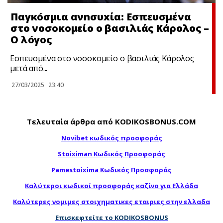
Παγκóσμια ανnσυxία: Eσπευσμένα
στο νοσοκομείο ο βασιλιάς Κάρολος –
Ο λóγος
Εσπευσμένα στο νοσοκομείο ο βασιλιάς Κάρολος
μετά από...
27/03/2025
23:40
Τελευταία άρθρα από KODIKOSBONUS.COM
Novibet κωδικός προσφοράς
Stoiximan Κωδικός Προσφοράς
Pamestoixima Κωδικός Προσφοράς
Καλύτεροι κωδικοί προσφοράς καζίνο για Ελλάδα
Καλύτερες νομιμες στοιχηματικες εταιριες στην ελλαδα
Επισκεφτείτε το KODIKOSBONUS