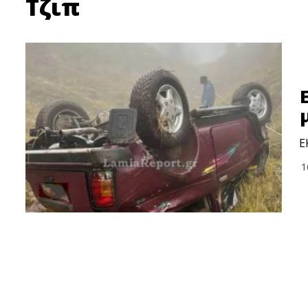
Τζιπ
Ε
1