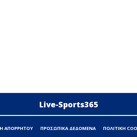
Live-Sports365
ΚΗ ΑΠΟΡΡΗΤΟΥ
ΠΡΟΣΩΠΙΚΑ ΔΕΔΟΜΕΝΑ
ΠΟΛΙΤΙΚΗ COO