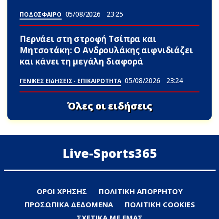
05/08/2026
23:25
ΠΟΔΟΣΦΑΙΡΟ
Περνάει στη στροφή Τσίπρα και
Μητσοτάκη: Ο Ανδρουλάκης αιφνιδιάζει
και κάνει τη μεγάλη διαφορά
05/08/2026
23:24
ΓΕΝΙΚΕΣ ΕΙΔΗΣΕΙΣ - ΕΠΙΚΑΙΡΟΤΗΤΑ
Όλες οι ειδήσεις
Live-Sports365
ΟΡΟΙ ΧΡΗΣΗΣ
ΠΟΛΙΤΙΚΗ ΑΠΟΡΡΗΤΟΥ
ΠΡΟΣΩΠΙΚΑ ΔΕΔΟΜΕΝΑ
ΠΟΛΙΤΙΚΗ COOKIES
ΣΧΕΤΙΚΑ ΜΕ ΕΜΑΣ