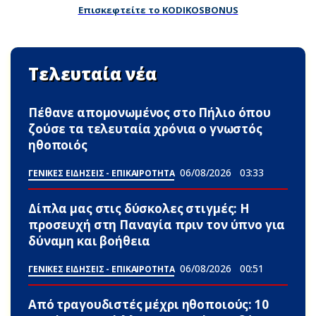
Επισκεφτείτε το KODIKOSBONUS
Τελευταία νέα
Πέθανε απομονωμένος στο Πήλιο όπου
ζούσε τα τελευταία χρόνια ο γνωστός
ηθοποιός
06/08/2026
03:33
ΓΕΝΙΚΕΣ ΕΙΔΗΣΕΙΣ - ΕΠΙΚΑΙΡΟΤΗΤΑ
Δίπλα μας στις δύσκολες στιγμές: Η
προσευχή στη Παναγία πριν τον ύπνο για
δύναμη και βοήθεια
06/08/2026
00:51
ΓΕΝΙΚΕΣ ΕΙΔΗΣΕΙΣ - ΕΠΙΚΑΙΡΟΤΗΤΑ
Από τραγουδιστές μέχρι ηθοποιούς: 10