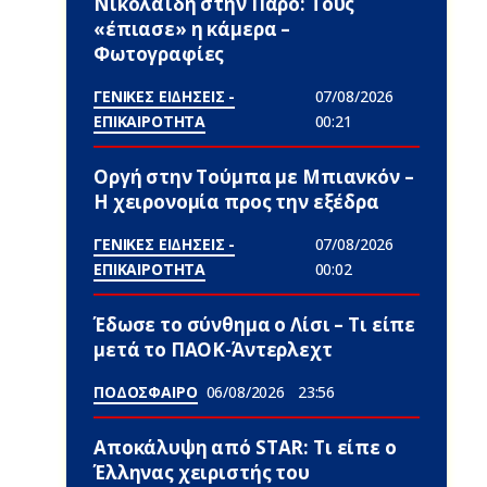
Νικολαΐδη στην Πάρο: Τους
«έπιασε» η κάμερα –
Φωτογραφίες
ΓΕΝΙΚΕΣ ΕΙΔΗΣΕΙΣ -
07/08/2026
ΕΠΙΚΑΙΡΟΤΗΤΑ
00:21
Οργή στην Τούμπα με Μπιανκόν –
Η χειρονομία προς την εξέδρα
ΓΕΝΙΚΕΣ ΕΙΔΗΣΕΙΣ -
07/08/2026
ΕΠΙΚΑΙΡΟΤΗΤΑ
00:02
Έδωσε το σύνθημα ο Λίσι – Τι είπε
μετά το ΠΑΟΚ-Άντερλεχτ
ΠΟΔΟΣΦΑΙΡΟ
06/08/2026
23:56
Αποκάλυψη από STAR: Τι είπε ο
Έλληνας χειριστής του