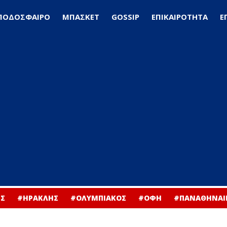
ΠΟΔΟΣΦΑΙΡΟ
ΜΠΑΣΚΕΤ
GOSSIP
ΕΠΙΚΑΙΡΟΤΗΤΑ
Ε
Σ
#ΗΡΑΚΛΗΣ
#ΟΛΥΜΠΙΑΚΟΣ
#ΟΦΗ
#ΠΑΝΑΘΗΝΑΙ