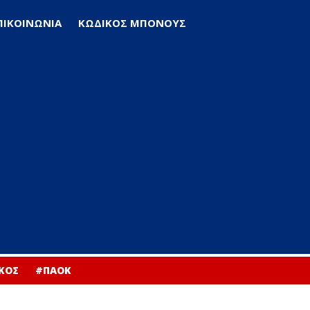
ΠΙΚΟΙΝΩΝΙΑ
ΚΩΔΙΚΟΣ ΜΠΟΝΟΥΣ
ΚΟΣ
#ΠΑΟΚ