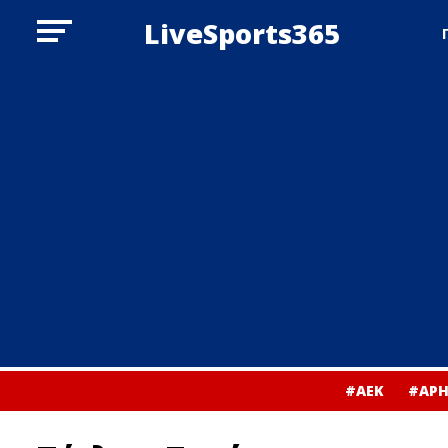
LiveSports365
#ΑΕΚ
#ΑΡΗ