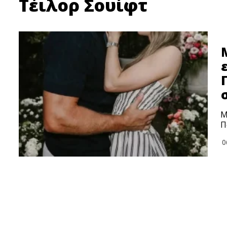
Τέιλορ Σουίφτ
Μ
Π
0