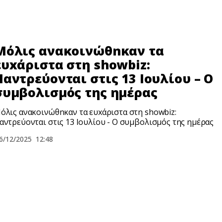
Μόλις ανακοινώθnκαν τα
ευxάριστα στη showbiz:
Παντρεύονται στις 13 Ιουλίου – Ο
συμβολισμός της ημέρας
όλις ανακοινώθnκαν τα ευxάριστα στη showbiz:
αντρεύονται στις 13 Ιουλίου - Ο συμβολισμός της ημέρας
6/12/2025
12:48