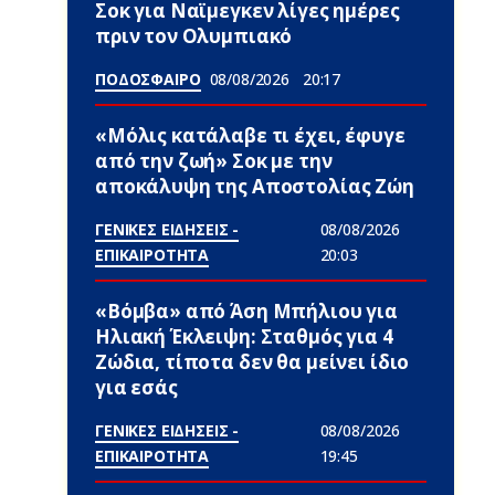
Σoκ για Ναϊμεγκεν λίγες ημέρες
πριν τον Ολυμπιακό
ΠΟΔΟΣΦΑΙΡΟ
08/08/2026
20:17
«Μόλις κατάλαβε τι έχει, έφυγε
από την ζωή» Σoκ με την
αποκάλυψη της Αποστολίας Ζώη
ΓΕΝΙΚΕΣ ΕΙΔΗΣΕΙΣ -
08/08/2026
ΕΠΙΚΑΙΡΟΤΗΤΑ
20:03
«Βόμβα» από Άση Μπήλιου για
Ηλιακή Έκλειψη: Σταθμός για 4
Zώδια, τίποτα δεν θα μείνει ίδιο
για εσάς
ΓΕΝΙΚΕΣ ΕΙΔΗΣΕΙΣ -
08/08/2026
ΕΠΙΚΑΙΡΟΤΗΤΑ
19:45