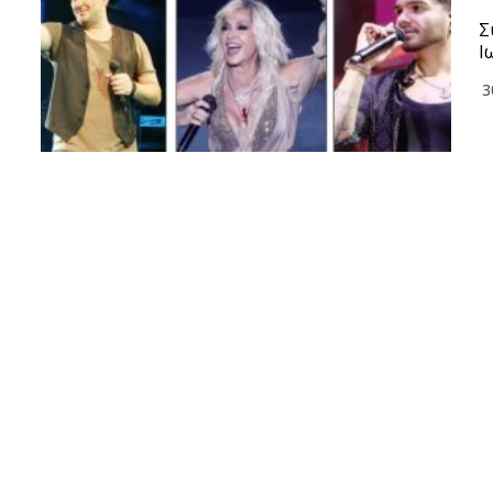
Σ
Ι
3