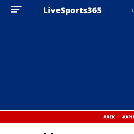
LiveSports365
#ΑΕΚ
#ΑΡΗ