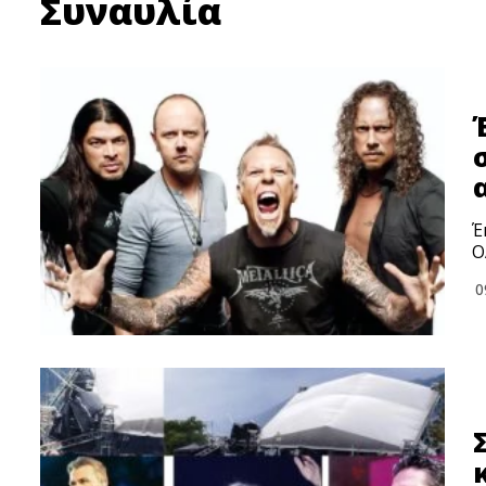
Συναυλία
Έ
Ο
0