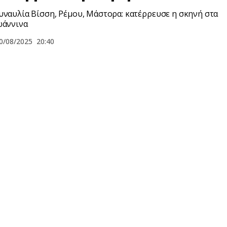
υναυλία Βίσση, Ρέμου, Μάστορα: κατέρρευσε η σκηνή στα
ωάννινα
0/08/2025
20:40